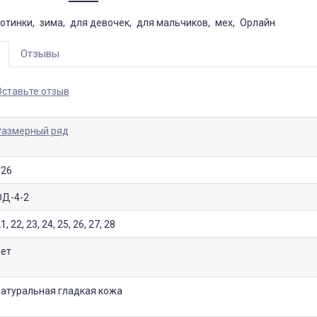
отинки
зима
для девочек
для мальчиков
мех
Орлайн
Отзывы
Оставьте отзыв
Размерный ряд
126
ДЕНЬ ЗАЩИТЫ ДЕТЕЙ
ОД-4-2
Дата:
29.05.2019
1, 22, 23, 24, 25, 26, 27, 28
ы! Поздравляем
Друзья! А вы знали, что первый
и праздниками.
летний день — это международный
нет
..
день защиты...
ЧИТАТЬ ДАЛЕЕ →
ЧИТАТЬ ДАЛЕЕ →
натуральная гладкая кожа