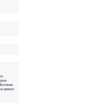
оз.
орые
 ботинки
не имеют