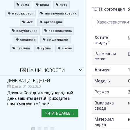
зима
кеды
лето
ТЕГИ:
ортопедия
б
массаж стоп
массажный коврик
Характеристики
мех
ортопедия
полуботинки
профилактика
Хотите
сандалии
со шнурками
скидку?
стельки
туфли
школа
Размерная
сетка
НАШИ НОВОСТИ
Артикул
ДЕНЬ ЗАЩИТЫ ДЕТЕЙ
С НОВЫМ ГОДОМ!
Модель
Дата:
01.06.2020
Дата:
26.12.2019
Размер
2
Друзья! Сегодня международный
Уважаемые клиент
день защиты детей! Приходите к
вас с наступающим
Выкладка
нам в магазин с 1 по 5...
Желаем здоровья и.
свода
ЧИТАТЬ ДАЛЕЕ →
Материал
верха