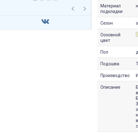
Материал
подкладки
Сезон
Основной
цвет
Пол
Подошва
Производство
И
Описание
в
Б
з
в