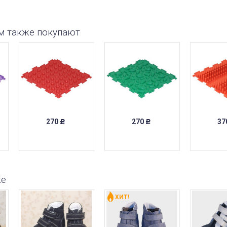
м также покупают
270
270
37
Р
Р
же
ХИТ!