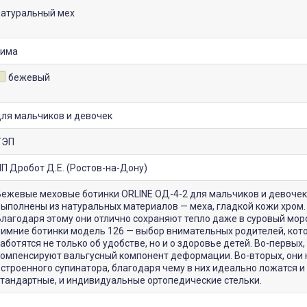
натуральный мех
зима
бежевый
для мальчиков и девочек
ТЭП
П Дробот Д.Е. (Ростов-на-Дону)
Бежевые меховые ботинки ORLINE ОД-4-2 для мальчиков и девочек
ыполнены из натуральных материалов — меха, гладкой кожи хром.
лагодаря этому они отлично сохраняют тепло даже в суровый мор
Зимние ботинки модель 126 — выбор внимательных родителей, кот
аботятся не только об удобстве, но и о здоровье детей. Во-первых,
компенсируют вальгусный компонент деформации. Во-вторых, они 
строенного супинатора, благодаря чему в них идеально ложатся и
стандартные, и индивидуальные ортопедические стельки.